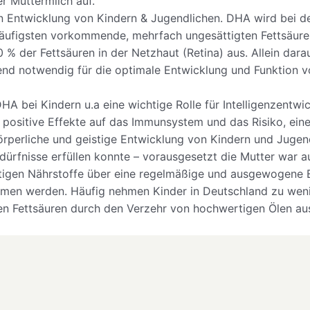
r Muttermilch auf.
 Entwicklung von Kindern & Jugendlichen. DHA wird bei de
häufigsten vorkommende, mehrfach ungesättigten Fettsäure
% der Fettsäuren in der Netzhaut (Retina) aus. Allein darau
d notwendig für die optimale Entwicklung und Funktion v
HA bei Kindern u.a eine wichtige Rolle für Intelligenzentw
 positive Effekte auf das Immunsystem und das Risiko, eine 
örperliche und geistige Entwicklung von Kindern und Juge
dürfnisse erfüllen konnte – vorausgesetzt die Mutter war 
chtigen Nährstoffe über eine regelmäßige und ausgewogene
mmen werden. Häufig nehmen Kinder in Deutschland zu weni
en Fettsäuren durch den Verzehr von hochwertigen Ölen au